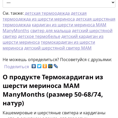
См. также:
детская термоодежда
детская
термоодежда из шерсти мериноса
детская шерстяная
термоодежда
кардиган из шерсти мериноса MAM
ManyMonths
свитер для малыша
детский шерстяной
свитер
детское термобелье
детский кардиган из
шерсти мериноса
термокардиган из шерсти
мериноса
детский шерстяной свитер МАМ
Не можешь определиться? Посоветуйся с друзьями:
Поделиться
О продукте Термокардиган из
шерсти мериноса MAM
ManyMonths (размер 50-68/74,
натур)
Кашемировые и шерстяные свитера и кардиганы