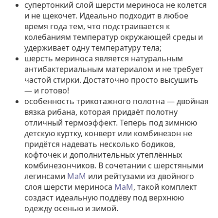
супертонкий слой шерсти мериноса не колется
и не щекочет. Идеально подходит в любое
время года тем, что подстраивается к
колебаниям температур окружающей среды и
удерживает одну температуру тела;
шерсть мериноса является натуральным
антибактериальным материалом и не требует
частой стирки. Достаточно просто высушить
— и готово!
особенность трикотажного полотна — двойная
вязка рибана, которая придаёт полотну
отличный термоэффект. Теперь под зимнюю
детскую куртку, конверт или комбинезон не
придётся надевать несколько бодиков,
кофточек и дополнительных утеплённых
комбинезончиков. В сочетании с шерстяными
легинсами
МaM
или рейтузами из двойного
слоя шерсти мериноса
МaM
, такой комплект
создаст идеальную поддёву под верхнюю
одежду осенью и зимой.