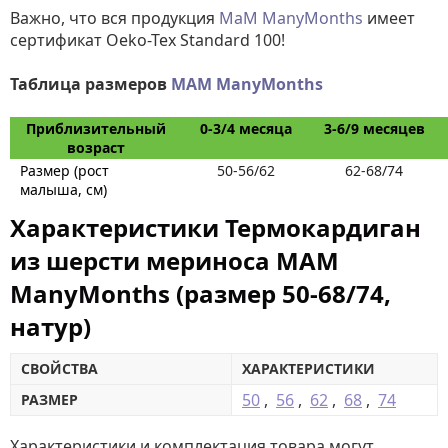
Важно, что вся продукция
МаМ ManyMonths
имеет
сертификат Oeko-Tex Standard 100!
Таблица размеров
MAM ManyMonths
Приблизительный
0-3/4 месяца
3-6/9 месяцев
возраст
Размер (рост
50-56/62
62-68/74
малыша, см)
Характеристики Термокардиган
из шерсти мериноса MAM
ManyMonths (размер 50-68/74,
натур)
СВОЙСТВА
ХАРАКТЕРИСТИКИ
50
,
56
,
62
,
68
,
74
РАЗМЕР
Характеристики и комплектация товара могут