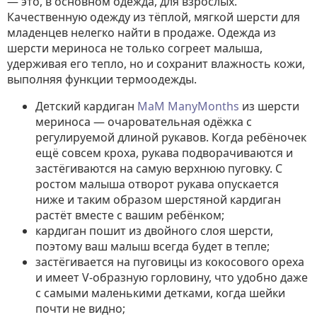
— это, в основном одежда, для взрослых.
Качественную одежду из тёплой, мягкой шерсти для
младенцев нелегко найти в продаже. Одежда из
шерсти мериноса не только согреет малыша,
удерживая его тепло, но и сохранит влажность кожи,
выполняя функции термоодежды.
Детский кардиган
МaM ManyMonths
из шерсти
мериноса — очаровательная одёжка с
регулируемой длиной рукавов. Когда ребёночек
ещё совсем кроха, рукава подворачиваются и
застёгиваются на самую верхнюю пуговку. С
ростом малыша отворот рукава опускается
ниже и таким образом шерстяной кардиган
растёт вместе с вашим ребёнком;
кардиган пошит из двойного слоя шерсти,
поэтому ваш малыш всегда будет в тепле;
застёгивается на пуговицы из кокосового ореха
и имеет V-образную горловину, что удобно даже
с самыми маленькими детками, когда шейки
почти не видно;