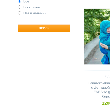
Все
Сравнить
В наличии
Нет в наличии
КОД:
Слингокомби
с функцией
LENESHA (р
бирю
120