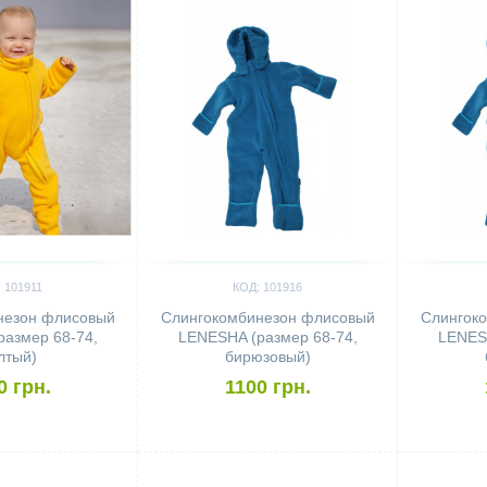
 101911
КОД: 101916
незон флисовый
Слингокомбинезон флисовый
Слингок
азмер 68-74,
LENESHA (размер 68-74,
LENESH
лтый)
бирюзовый)
0 грн.
1100 грн.
Сравнить
Сравн