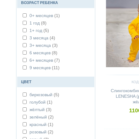
ВОЗРАСТ РЕБЕНКА
0+ месяцев
(1)
1 год
(8)
1+ год
(5)
3 месяца
(4)
3+ месяца
(3)
6 месяцев
(8)
6+ месяцев
(7)
9 месяцев
(11)
ЦВЕТ
КОД:
Слингокомби
бирюзовый
(5)
LENESHA (р
жё
голубой
(1)
жёлтый
(3)
110
зелёный
(2)
красный
(1)
розовый
(2)
Сравнить