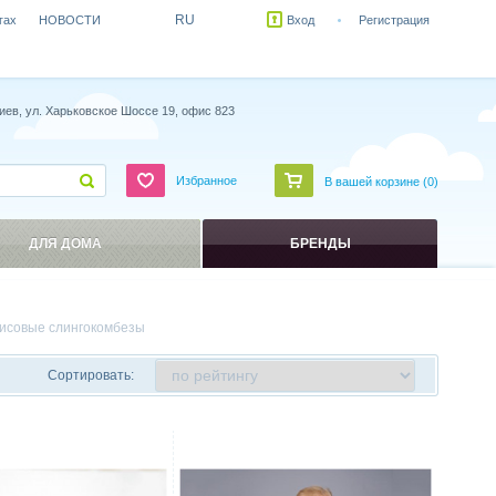
RU
гах
НОВОСТИ
Вход
Регистрация
иев, ул. Харьковское Шоссе 19, офис 823
Избранное
В вашей корзине (
0
)
ДЛЯ ДОМА
БРЕНДЫ
исовые слингокомбезы
Сортировать:
ить
Сравнить