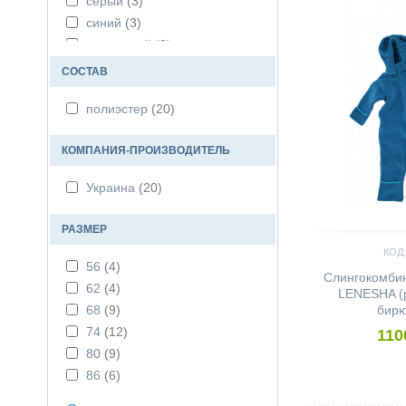
серый
(3)
синий
(3)
сиреневый
(2)
СОСТАВ
полиэстер
(20)
КОМПАНИЯ-ПРОИЗВОДИТЕЛЬ
Украина
(20)
РАЗМЕР
КОД:
56
(4)
Слингокомби
62
(4)
LENESHA (р
68
(9)
бирю
74
(12)
110
80
(9)
86
(6)