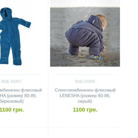
КОД: 101917
КОД: 101924
омбинезон флисовый
Слингокомбинезон флисовый
A (размер 80-86,
LENESHA (размер 80-86,
бирюзовый)
серый)
1100 грн.
1100 грн.
ить
Сравнить