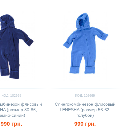
ить
Сравнить
КОД: 102668
КОД: 102669
омбинезон флисовый
Слингокомбинезон флисовый
A (размер 80-86,
LENESHA (размер 56-62,
ёмно-синий)
голубой)
990 грн.
990 грн.