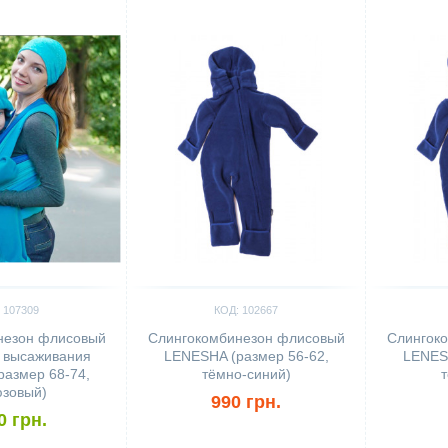
Сравнить
Сравн
 107309
КОД: 102667
незон флисовый
Слингокомбинезон флисовый
Слингок
 высаживания
LENESHA (размер 56-62,
LENESH
азмер 68-74,
тёмно-синий)
т
зовый)
990 грн.
0 грн.