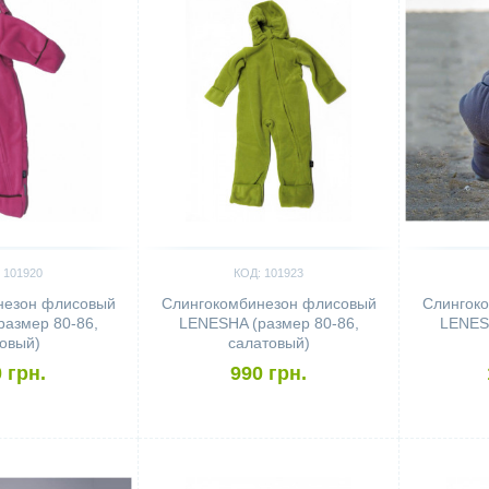
 101920
КОД: 101923
незон флисовый
Слингокомбинезон флисовый
Слингок
азмер 80-86,
LENESHA (размер 80-86,
LENESH
овый)
салатовый)
 грн.
990 грн.
Сравнить
Сравн