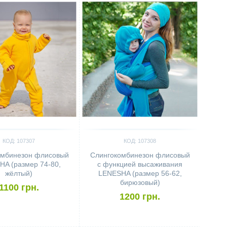
КОД: 107307
КОД: 107308
омбинезон флисовый
Слингокомбинезон флисовый
A (размер 74-80,
с функцией высаживания
жёлтый)
LENESHA (размер 56-62,
бирюзовый)
1100 грн.
1200 грн.