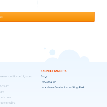
ОВ
КАБИНЕТ КЛИЕНТА
арьковское Шоссе 19, офис
Вход
Регистрация
8-35-47
https://www.facebook.com/SlingoPark/
tant
park.com
ерсия сайта