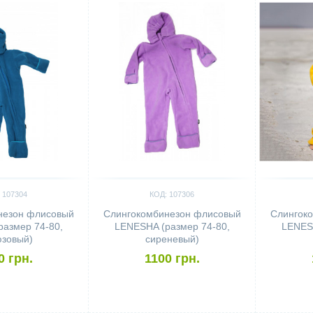
 107304
КОД: 107306
незон флисовый
Слингокомбинезон флисовый
Слингок
азмер 74-80,
LENESHA (размер 74-80,
LENESH
зовый)
сиреневый)
0 грн.
1100 грн.