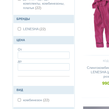
комплекты, комбинезоны,
платья
(22)
БРЕНДЫ
LENESHA
(22)
ЦЕНА
От
до
КОД:
Слингокомби
LENESHA (р
роз
990
ВИД
комбинезон
(22)
Сравнить