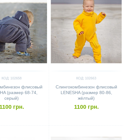
КОД: 102658
КОД: 102663
омбинезон флисовый
Слингокомбинезон флисовый
A (размер 68-74,
LENESHA (размер 80-86,
серый)
жёлтый)
1100 грн.
1100 грн.
ить
Сравнить