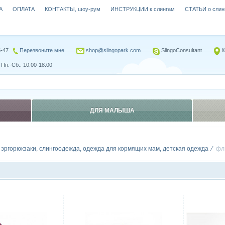
А
ОПЛАТА
КОНТАКТЫ, шоу-рум
ИНСТРУКЦИИ к слингам
СТАТЬИ о слин
5-47
Перезвоните мне
shop@slingopark.com
SlingoConsultant
К
Пн.-Сб.: 10.00-18.00
ДЛЯ МАЛЫША
, эргорюкзаки, слингоодежда, одежда для кормящих мам, детская одежда
фл
Сравнить
Сравн