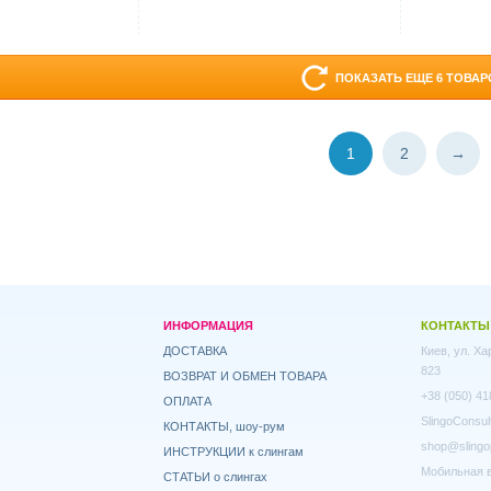
ПОКАЗАТЬ ЕЩЕ 6 ТОВАР
1
2
→
ИНФОРМАЦИЯ
КОНТАКТЫ
ДОСТАВКА
Киев, ул. Х
823
ВОЗВРАТ И ОБМЕН ТОВАРА
+38 (050) 41
ОПЛАТА
SlingoConsul
КОНТАКТЫ, шоу-рум
shop@slingo
ИНСТРУКЦИИ к слингам
Мобильная в
СТАТЬИ о слингах