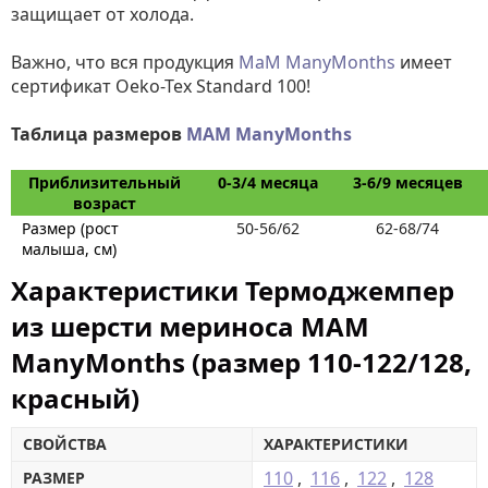
защищает от холода.
Важно, что вся продукция
МаМ ManyMonths
имеет
сертификат Oeko-Tex Standard 100!
Таблица размеров
MAM ManyMonths
Приблизительный
0-3/4 месяца
3-6/9 месяцев
возраст
Размер (рост
50-56/62
62-68/74
малыша, см)
Характеристики Термоджемпер
из шерсти мериноса MAM
ManyMonths (размер 110-122/128,
красный)
СВОЙСТВА
ХАРАКТЕРИСТИКИ
110
,
116
,
122
,
128
РАЗМЕР