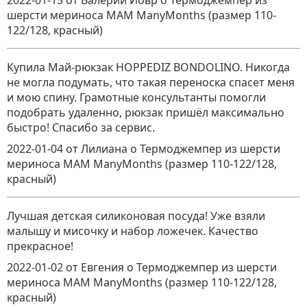
2022-01-15
от Валерий Йовр
о
Термоджемпер из
шерсти мериноса MAM ManyMonths (размер 110-
122/128, красный)
Купила Май-рюкзак HOPPEDIZ BONDOLINO. Никогда
не могла подумать, что такая переноска спасет меня
и мою спину. Грамотные консультанты помогли
подобрать удаленно, рюкзак пришёл максимально
быстро! Спасибо за сервис.
2022-01-04
от Лилиана
о
Термоджемпер из шерсти
мериноса MAM ManyMonths (размер 110-122/128,
красный)
Лучшая детская силиконовая посуда! Уже взяли
малышу и мисочку и набор ложечек. Качество
прекрасное!
2022-01-02
от Евгения
о
Термоджемпер из шерсти
мериноса MAM ManyMonths (размер 110-122/128,
красный)