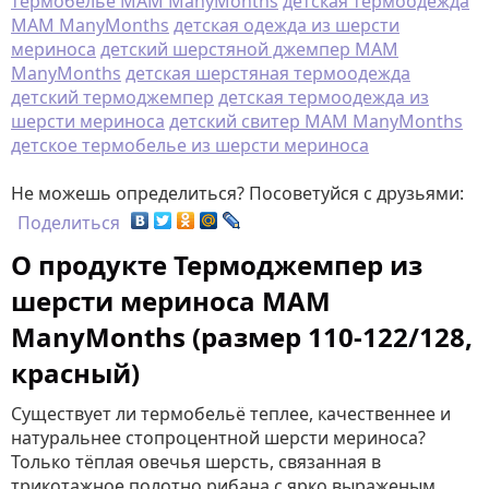
термобельё MAM ManyMonths
детская термоодежда
MAM ManyMonths
детская одежда из шерсти
мериноса
детский шерстяной джемпер MAM
ManyMonths
детская шерстяная термоодежда
детский термоджемпер
детская термоодежда из
шерсти мериноса
детский свитер MAM ManyMonths
детское термобелье из шерсти мериноса
Не можешь определиться? Посоветуйся с друзьями:
Поделиться
О продукте Термоджемпер из
шерсти мериноса MAM
ManyMonths (размер 110-122/128,
красный)
Существует ли термобельё теплее, качественнее и
натуральнее стопроцентной шерсти мериноса?
Только тёплая овечья шерсть, связанная в
трикотажное полотно рибана с ярко выраженым