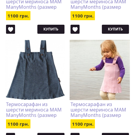
шерсти мериноса MAM
шерсти мериноса MAM
ManyMonths (размер
ManyMonths (размер
62-92/98, коричневый)
62-92/98, бордовый)
1100 грн.
1100 грн.
КУПИТЬ
КУПИТЬ
Термосарафан из
Термосарафан из
шерсти мериноса MAM
шерсти мериноса MAM
ManyMonths (размер
ManyMonths (размер
62-92/98, серый)
62-92/98, розовый)
1100 грн.
1100 грн.