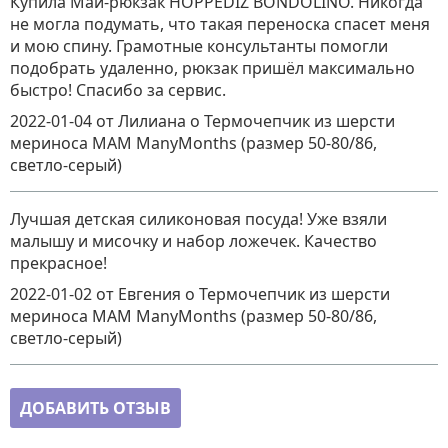
Купила Май-рюкзак HOPPEDIZ BONDOLINO. Никогда
не могла подумать, что такая переноска спасет меня
и мою спину. Грамотные консультанты помогли
подобрать удаленно, рюкзак пришёл максимально
быстро! Спасибо за сервис.
2022-01-04
от Лилиана
о
Термочепчик из шерсти
мериноса MAM ManyMonths (размер 50-80/86,
светло-серый)
Лучшая детская силиконовая посуда! Уже взяли
малышу и мисочку и набор ложечек. Качество
прекрасное!
2022-01-02
от Евгения
о
Термочепчик из шерсти
мериноса MAM ManyMonths (размер 50-80/86,
светло-серый)
ДОБАВИТЬ ОТЗЫВ