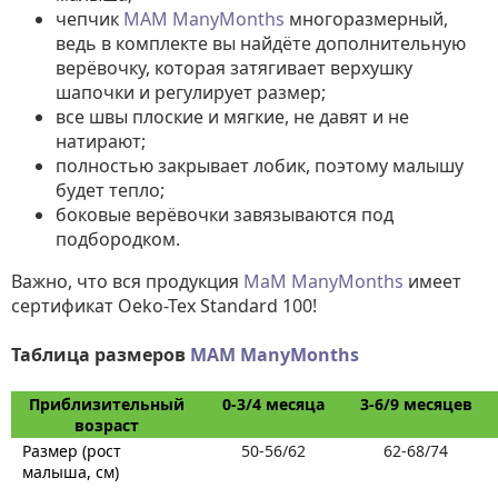
чепчик
MAM ManyMonths
многоразмерный,
ведь в комплекте вы найдёте дополнительную
верёвочку, которая затягивает верхушку
шапочки и регулирует размер;
все швы плоские и мягкие, не давят и не
натирают;
полностью закрывает лобик, поэтому малышу
будет тепло;
боковые верёвочки завязываются под
подбородком.
Важно, что вся продукция
МаМ ManyMonths
имеет
сертификат Oeko-Tex Standard 100!
Таблица размеров
MAM ManyMonths
Приблизительный
0-3/4 месяца
3-6/9 месяцев
возраст
Размер (рост
50-56/62
62-68/74
малыша, см)