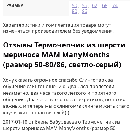
50
,
56
,
62
,
68
,
74
,
РАЗМЕР
80
,
86
Характеристики и комплектация товара могут
изменяться производителем без уведомления.
Отзывы Термочепчик из шерсти
мериноса MAM ManyMonths
(размер 50-80/86, светло-серый)
Хочу сказать огромное спасибо Слингопарк за
обучение слингоношению! Два часа пролетели
незаметно, два часа такого легкого и приятного
общения. Два часа, всего пара секретиков, но таких
важных, и теперь мы с слингом/в слинге и жить стало
круче, жить стало веселей)))
2017-01-18
от Елена Забурдаева
о
Термочепчик из
шерсти мериноса MAM ManyMonths (размер 50-