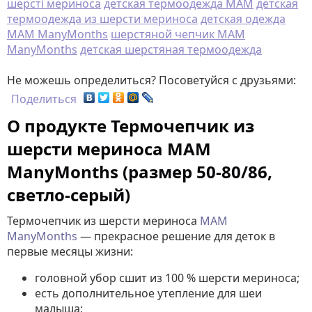
шерсті мериноса
детская термоодежда MAM
детская
термоодежда из шерсти мериноса
детская одежда
MAM ManyMonths
шерстяной чепчик MAM
ManyMonths
детская шерстяная термоодежда
Не можешь определиться? Посоветуйся с друзьями:
Поделиться
О продукте Термочепчик из
шерсти мериноса MAM
ManyMonths (размер 50-80/86,
светло-серый)
Термочепчик из шерсти мериноса
MAM
ManyMonths
— прекрасное решение для деток в
первые месяцы жизни:
головной убор сшит из 100 % шерсти мериноса;
есть дополнительное утепление для шеи
малыша;