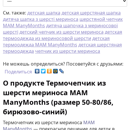
См. также:
детская шапка
детская шерстяная шапка
дитяча шапка з шерсті мериноса
шерстяной чепчик
MAM ManyMonths
дитяча шапочка з мериносової
шерсті
детский чепчик из шерсти мериноса
детская
термоодежда из мериносовой шерсти
детская
термоодежда MAM ManyMonths
детская шерстяная
термоодежда
чепчик из шерсти мериноса
Не можешь определиться? Посоветуйся с друзьями:
Поделиться
О продукте Термочепчик из
шерсти мериноса MAM
ManyMonths (размер 50-80/86,
бирюзово-синий)
Термочепчик из шерсти мериноса
MAM
ManyMonths
— прекрасное решение для деток в