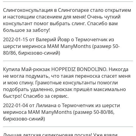
Слингоконсультация в Слингопарке стало открытием
и настоящим спасением для меня! Очень чуткий
консультант помог выбрать слинг. Спасибо вам
большое за заботу!
2022-01-15
от Валерий Йовр
о
Термочепчик из
шерсти мериноса MAM ManyMonths (размер 50-
80/86, бирюзово-синий)
Купила Май-рюкзак HOPPEDIZ BONDOLINO. Никогда
не могла подумать, что такая переноска спасет меня
и мою спину. Грамотные консультанты помогли
подобрать удаленно, рюкзак пришёл максимально
быстро! Спасибо за сервис.
2022-01-04
от Лилиана
о
Термочепчик из шерсти
мериноса MAM ManyMonths (размер 50-80/86,
бирюзово-синий)
Лучшая детская силиконовая посуда! Уже взяли