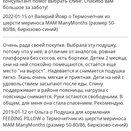
консультант помог выбрать слинг. Спасибо вам
большое за заботу!
2022-01-15
от Валерий Йовр
о
Термочепчик из
шерсти мериноса MAM ManyMonths (размер 50-
80/86, бирюзово-синий)
Очень рада своей покупке. Выбрала эту подушку,
потому что у неё, в отличие от аналогов, ровная
платформа без скосов, есть бортики. Детям 2 месяца,
они на ней спокойно помещаются, остаётся ещё
место "на вырост". Надевается и снимается подушка
легко. Ткань очень мягкая и приятная. Дети на ней с
удовольствием засыпают после еды. Спину
поддерживает в районе поясницы, нагрузка с
поясницы снимается. Руки остаются свободными. В
общем, для меня она стала спасением. Рекомендую.
2019-01-12
от Ольга о Подушка для кормления
FEEDING PILLOW
о
Термочепчик из шерсти мериноса
MAM ManyMonths (размер 50-80/86, бирюзово-синий)