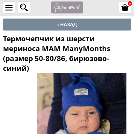
0
‹ НАЗАД
Термочепчик из шерсти
мериноса MAM ManyMonths
(размер 50-80/86, бирюзово-
синий)