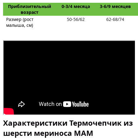
Приблизительный
0-3/4 месяца
3-6/9 месяцев
возраст
Размер (рост
50-56/62
62-68/74
малыша, см)
Характеристики Термочепчик из
шерсти мериноса MAM