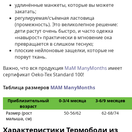
удлинённые манжеты, которые вы можете
закатать;
регулируемая/съёмная ластовица
(промежность). Это великолепное решение:
дети растут очень быстро, и часто одежка
«навырост» практически в мгновение ока
превращается в слишком тесную;
плоские нейлоновые защелки, которые не
порвут ткань.
Важно, что вся продукция
МаМ ManyMonths
имеет
сертификат Oeko-Tex Standard 100!
Таблица размеров
MAM ManyMonths
Приблизительный
0-3/4 месяца
3-6/9 месяцев
возраст
Размер (рост
50-56/62
62-68/74
малыша, см)
Характеристики Термободи из