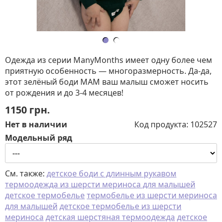
Одежда из серии ManyMonths имеет одну более чем
приятную особенность — многоразмерность. Да-да,
этот зелёный боди МАМ ваш малыш сможет носить
от рождения и до 3-4 месяцев!
1150
грн.
Нет в наличии
Код продукта:
102527
Модельный ряд
См. также:
детское боди с длинным рукавом
термоодежда из шерсти мериноса для малышей
детское термобелье
термобелье из шерсти мериноса
для малышей
детское термобелье из шерсти
мериноса
детская шерстяная термоодежда
детское