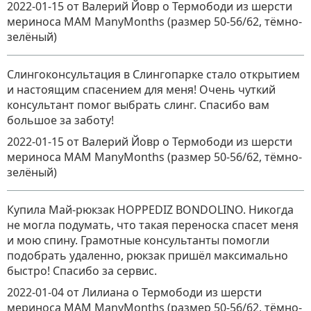
2022-01-15
от Валерий Йовр
о
Термободи из шерсти
мериноса MAM ManyMonths (размер 50-56/62, тёмно-
зелёный)
Слингоконсультация в Слингопарке стало открытием
и настоящим спасением для меня! Очень чуткий
консультант помог выбрать слинг. Спасибо вам
большое за заботу!
2022-01-15
от Валерий Йовр
о
Термободи из шерсти
мериноса MAM ManyMonths (размер 50-56/62, тёмно-
зелёный)
Купила Май-рюкзак HOPPEDIZ BONDOLINO. Никогда
не могла подумать, что такая переноска спасет меня
и мою спину. Грамотные консультанты помогли
подобрать удаленно, рюкзак пришёл максимально
быстро! Спасибо за сервис.
2022-01-04
от Лилиана
о
Термободи из шерсти
мериноса MAM ManyMonths (размер 50-56/62, тёмно-