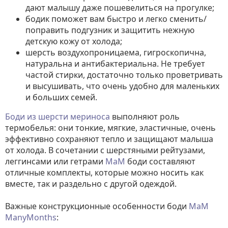
дают малышу даже пошевелиться на прогулке;
бодик поможет вам быстро и легко сменить/
поправить подгузник и защитить нежную
детскую кожу от холода;
шерсть воздухопроницаема, гигроскопична,
натуральна и антибактериальна. Не требует
частой стирки, достаточно только проветривать
и высушивать, что очень удобно для маленьких
и больших семей.
Боди из шерсти мериноса
выполняют роль
термобелья: они тонкие, мягкие, эластичные, очень
эффективно сохраняют тепло и защищают малыша
от холода. В сочетании с шерстяными рейтузами,
леггинсами или гетрами
МaM
боди составляют
отличные комплекты, которые можно носить как
вместе, так и раздельно с другой одеждой.
Важные конструкционные особенности боди
МаМ
ManyMonths
: