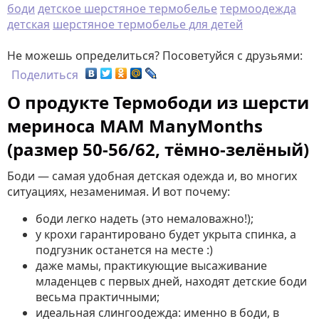
боди
детское шерстяное термобелье
термоодежда
детская
шерстяное термобелье для детей
Не можешь определиться? Посоветуйся с друзьями:
Поделиться
О продукте Термободи из шерсти
мериноса MAM ManyMonths
(размер 50-56/62, тёмно-зелёный)
Боди — самая удобная детская одежда и, во многих
ситуациях, незаменимая. И вот почему:
боди легко надеть (это немаловажно!);
у крохи гарантировано будет укрыта спинка, а
подгузник останется на месте :)
даже мамы, практикующие высаживание
младенцев с первых дней, находят детские боди
весьма практичными;
идеальная слингоодежда: именно в боди, в