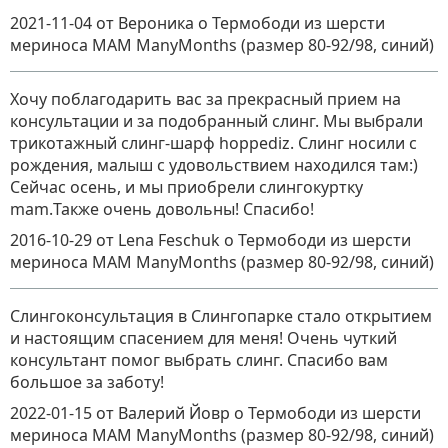
2021-11-04
от Вероника
о
Термободи из шерсти
мериноса MAM ManyMonths (размер 80-92/98, синий)
Хочу поблагодарить вас за прекрасный прием на
консультации и за подобранный слинг. Мы выбрали
трикотажный слинг-шарф hoppediz. Слинг носили с
рождения, малыш с удовольствием находился там:)
Сейчас осень, и мы приобрели слингокуртку
mam.Также очень довольны! Спасибо!
2016-10-29
от Lena Feschuk
о
Термободи из шерсти
мериноса MAM ManyMonths (размер 80-92/98, синий)
Слингоконсультация в Слингопарке стало открытием
и настоящим спасением для меня! Очень чуткий
консультант помог выбрать слинг. Спасибо вам
большое за заботу!
2022-01-15
от Валерий Йовр
о
Термободи из шерсти
мериноса MAM ManyMonths (размер 80-92/98, синий)