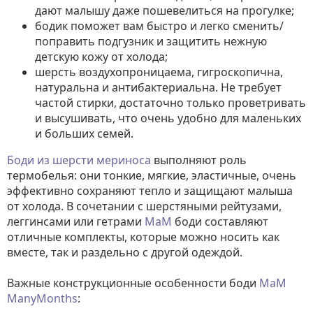
дают малышу даже пошевелиться на прогулке;
бодик поможет вам быстро и легко сменить/
поправить подгузник и защитить нежную
детскую кожу от холода;
шерсть воздухопроницаема, гигроскопична,
натуральна и антибактериальна. Не требует
частой стирки, достаточно только проветривать
и высушивать, что очень удобно для маленьких
и больших семей.
Боди из шерсти мериноса
выполняют роль
термобелья: они тонкие, мягкие, эластичные, очень
эффективно сохраняют тепло и защищают малыша
от холода. В сочетании с шерстяными рейтузами,
леггинсами или гетрами
МaM
боди составляют
отличные комплекты, которые можно носить как
вместе, так и раздельно с другой одеждой.
Важные конструкционные особенности боди
МаМ
ManyMonths
: