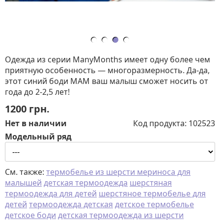
Одежда из серии ManyMonths имеет одну более чем
приятную особенность — многоразмерность. Да-да,
этот синий боди МАМ ваш малыш сможет носить от
года до 2-2,5 лет!
1200
грн.
Нет в наличии
Код продукта:
102523
Модельный ряд
См. также:
термобелье из шерсти мериноса для
малышей
детская термоодежда
шерстяная
термоодежда для детей
шерстяное термобелье для
детей
термоодежда детская
детское термобелье
детское боди
детская термоодежда из шерсти