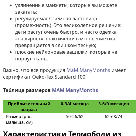
удлинённые манжеты, которые вы можете
закатать;
регулируемая/съёмная ластовица
(промежность). Это великолепное решение:
дети растут очень быстро, и часто одежка
«навырост» практически в мгновение ока
превращается в слишком тесную;
плоские нейлоновые защелки, которые не
порвут ткань.
Важно, что вся продукция
МаМ ManyMonths
имеет
сертификат Oeko-Tex Standard 100!
Таблица размеров
MAM ManyMonths
Приблизительный
0-3/4 месяца
3-6/9 месяцев
возраст
Размер (рост
50-56/62
62-68/74
малыша, см)
Характеристики Термободи из