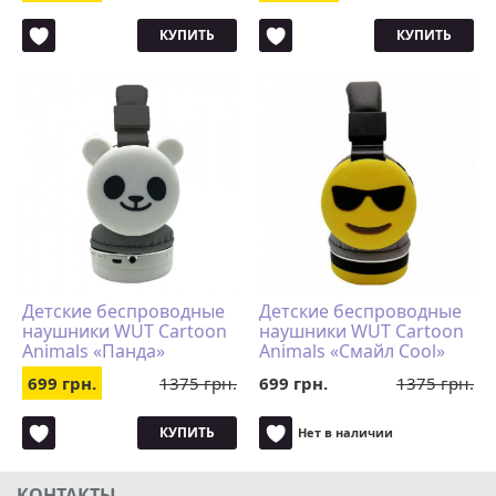
КУПИТЬ
КУПИТЬ
Детские беспроводные
Детские беспроводные
наушники WUT Cartoon
наушники WUT Cartoon
Animals «Панда»
Animals «Смайл Cool»
699 грн.
1375 грн.
699 грн.
1375 грн.
КУПИТЬ
Нет в наличии
КОНТАКТЫ