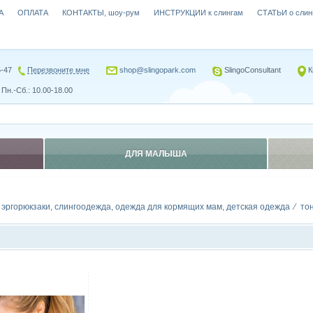
А
ОПЛАТА
КОНТАКТЫ, шоу-рум
ИНСТРУКЦИИ к слингам
СТАТЬИ о слин
5-47
Перезвоните мне
shop@slingopark.com
SlingoConsultant
К
Пн.-Сб.: 10.00-18.00
ДЛЯ МАЛЫША
, эргорюкзаки, слингоодежда, одежда для кормящих мам, детская одежда
то