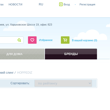
RU
гах
НОВОСТИ
Вход
Регистрация
иев, ул. Харьковское Шоссе 19, офис 823
Избранное
В вашей корзине (
0
)
ДЛЯ ДОМА
БРЕНДЫ
нкий слинг
HOPPEDIZ
Сортировать: