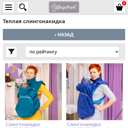
0
Теплая слингонакидка
‹ НАЗАД
Слингонакидка
Слингонакидка