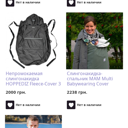
Нет в наличии
Нет в наличии
Непромокаемая
Слингонакидка-
слингонакидка
спальник MАM Multi
HOPPEDIZ Fleece-Cover 3
Babywearing Cover
в 1 Anthracite
2000 грн.
2238 грн.
Нет в наличии
Нет в наличии