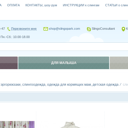
А
ОПЛАТА
КОНТАКТЫ, шоу-рум
ИНСТРУКЦИИ к слингам
СТАТЬИ о слин
5-47
Перезвоните мне
shop@slingopark.com
SlingoConsultant
К
Пн.-Сб.: 10.00-18.00
ДЛЯ МАЛЫША
, эргорюкзаки, слингоодежда, одежда для кормящих мам, детская одежда
сл
Сравнить