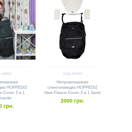
 106993
КОД: 107049
мокаемая
Непромокаемая
дка HOPPEDIZ
слингонакидка HOPPEDIZ
e-Cover 3 в 1
New Fleece-Cover 3 в 1 Sand
hracite
2000 грн.
0 грн.