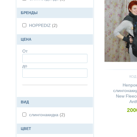
БРЕНДЫ
HOPPEDIZ
(2)
ЦЕНА
От
до
КОД:
Непро
слингонаки
New Fleec
Ant
ВИД
200
слингонакидка
(2)
ЦВЕТ