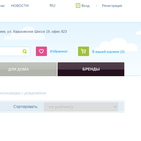
RU
гах
НОВОСТИ
Вход
Регистрация
иев, ул. Харьковское Шоссе 19, офис 823
Избранное
В вашей корзине (
0
)
ДЛЯ ДОМА
БРЕНДЫ
ингонакидка с дождевиком
Сортировать: