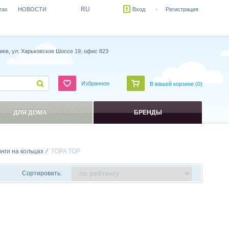
RU
гах
НОВОСТИ
Вход
Регистрация
иев, ул. Харьковское Шоссе 19, офис 823
Избранное
В вашей корзине (
0
)
ДЛЯ ДОМА
БРЕНДЫ
инги на кольцах
TOPA TOP
Сортировать: