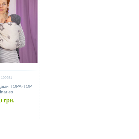
 100951
ьцами TOPA-TOP
naries
0 грн.