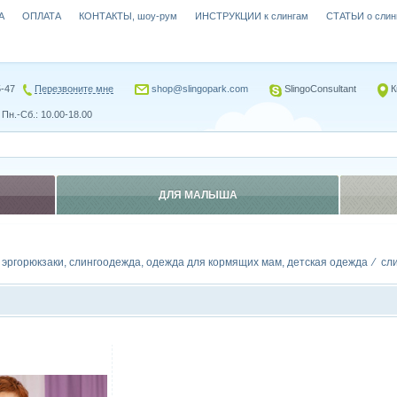
А
ОПЛАТА
КОНТАКТЫ, шоу-рум
ИНСТРУКЦИИ к слингам
СТАТЬИ о слин
5-47
Перезвоните мне
shop@slingopark.com
SlingoConsultant
К
Пн.-Сб.: 10.00-18.00
ДЛЯ МАЛЫША
, эргорюкзаки, слингоодежда, одежда для кормящих мам, детская одежда
сл