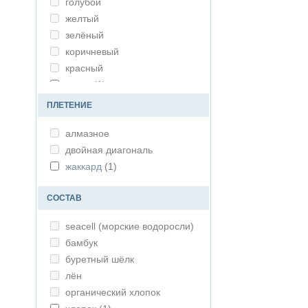
голубой
желтый
зелёный
коричневый
красный
натур
(1)
оранжевый
ПЛЕТЕНИЕ
радужный
алмазное
розовый
двойная диагональ
серый
(1)
жаккард
(1)
синий
сиреневый
СОСТАВ
чёрный
seacell (морские водоросли)
бамбук
буретный шёлк
лён
органический хлопок