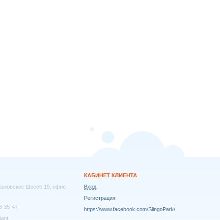
КАБИНЕТ КЛИЕНТА
арьковское Шоссе 19, офис
Вход
Регистрация
8-35-47
https://www.facebook.com/SlingoPark/
tant