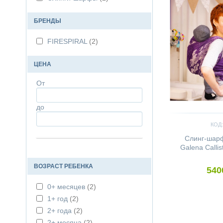
БРЕНДЫ
FIRESPIRAL
(2)
ЦЕНА
От
до
КОД:
Слинг-шар
Galena Calli
ВОЗРАСТ РЕБЕНКА
540
0+ месяцев
(2)
1+ год
(2)
2+ года
(2)
2+ месяца
(2)