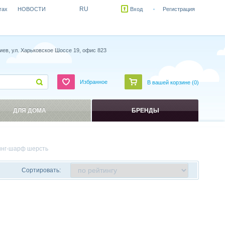
RU
гах
НОВОСТИ
Вход
Регистрация
иев, ул. Харьковское Шоссе 19, офис 823
Избранное
В вашей корзине (
0
)
ДЛЯ ДОМА
БРЕНДЫ
инг-шарф шерсть
Сортировать: