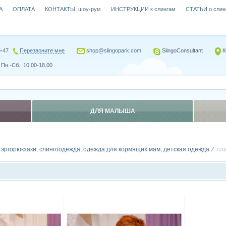
А
ОПЛАТА
КОНТАКТЫ, шоу-рум
ИНСТРУКЦИИ к слингам
СТАТЬИ о слин
5-47
Перезвоните мне
shop@slingopark.com
SlingoConsultant
К
Пн.-Сб.: 10.00-18.00
ДЛЯ МАЛЫША
, эргорюкзаки, слингоодежда, одежда для кормящих мам, детская одежда
сл
Сравнить