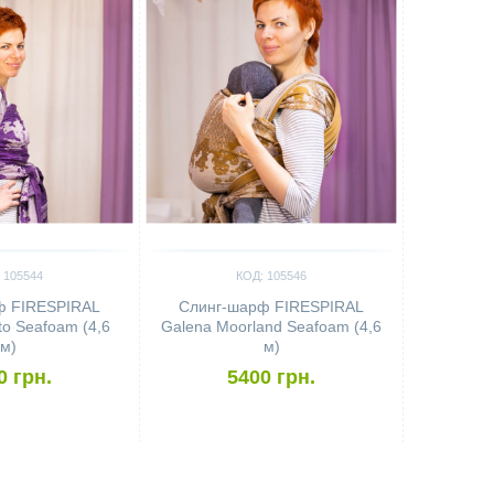
 105544
КОД: 105546
ф FIRESPIRAL
Слинг-шарф FIRESPIRAL
sto Seafoam (4,6
Galena Moorland Seafoam (4,6
м)
м)
0 грн.
5400 грн.