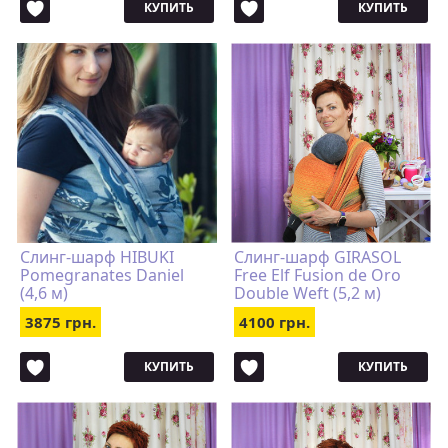
КУПИТЬ
КУПИТЬ
Слинг-шарф HIBUKI
Слинг-шарф GIRASOL
Pomegranates Daniel
Free Elf Fusion de Oro
(4,6 м)
Double Weft (5,2 м)
3875 грн.
4100 грн.
КУПИТЬ
КУПИТЬ