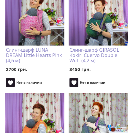
Слинг-шарф LUNA
Слинг-шарф GIRASOL
DREAM Little Hearts Pink
Kokiri Cuervo Double
(4,6 м)
Weft (4,2 м)
2700 грн.
3450 грн.
Нет в наличии
Нет в наличии