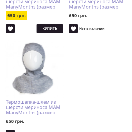
шерсти мериноса MAM
шерсти мериноса MAM
ManyMonths (размер
ManyMonths (размер
50-56/62, бирюзовый)
62-80/86, красный)
650 грн.
650 грн.
КУПИТЬ
Нет в наличии
Термошапка-шлем из
шерсти мериноса MAM
ManyMonths (размер
50-56/62, серый)
650 грн.