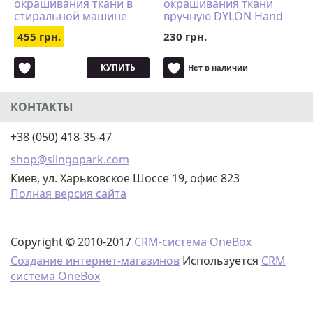
окрашивания ткани в
окрашивания ткани
стиральной машине
вручную DYLON Hand
DYLON Machine Use
Use Goldfish Orange
455 грн.
230 грн.
Goldfish Orange
КУПИТЬ
Нет в наличии
КОНТАКТЫ
+38 (050) 418-35-47
shop@slingopark.com
Киев, ул. Харьковское Шоссе 19, офис 823
Полная версия сайта
Copyright © 2010-2017
CRM-система OneBox
Создание интернет-магазинов
Используется
CRM
система OneBox