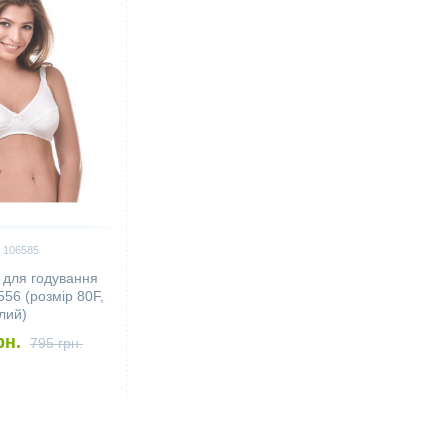
 106585
 для годування
6 (розмір 80F,
ілий)
рн.
795 грн.