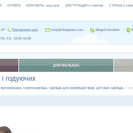
А
ОПЛАТА
КОНТАКТЫ, шоу-рум
ИНСТРУКЦИИ к слингам
СТАТЬИ о слин
5-47
Перезвоните мне
shop@slingopark.com
SlingoConsultant
К
Пн.-Сб.: 10.00-18.00
ДЛЯ МАЛЫША
 і годуючих
, эргорюкзаки, слингоодежда, одежда для кормящих мам, детская одежда
ниж