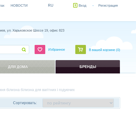
RU
гах
НОВОСТИ
Вход
Регистрация
иев, ул. Харьковское Шоссе 19, офис 823
Избранное
В вашей корзине (
0
)
ДЛЯ ДОМА
БРЕНДЫ
ня білизна білизна для вагітних і годуючих
Сортировать: