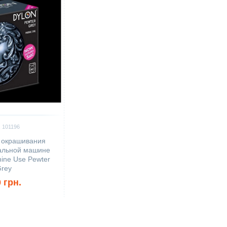
 101196
 окрашивания
ральной машине
ne Use Pewter
rey
 грн.