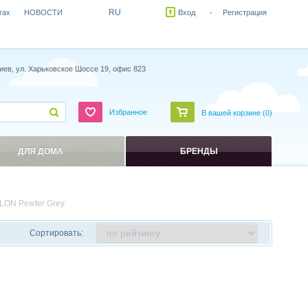
RU
гах
НОВОСТИ
Вход
Регистрация
иев, ул. Харьковское Шоссе 19, офис 823
Избранное
В вашей корзине (
0
)
ДЛЯ ДОМА
БРЕНДЫ
LON Pewter Grey
Сортировать: