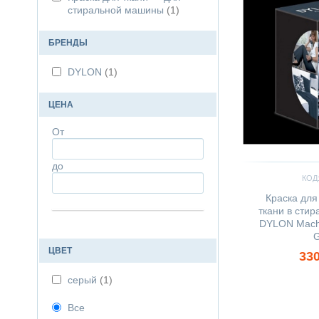
стиральной машины
(1)
БРЕНДЫ
DYLON
(1)
ЦЕНА
От
до
КОД:
Краска для
ткани в сти
DYLON Machi
G
ЦВЕТ
330
серый
(1)
Все