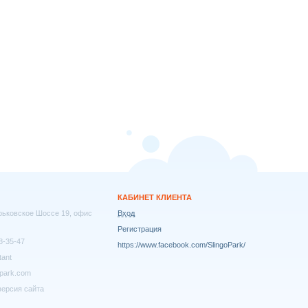
КАБИНЕТ КЛИЕНТА
арьковское Шоссе 19, офис
Вход
Регистрация
8-35-47
https://www.facebook.com/SlingoPark/
tant
park.com
ерсия сайта