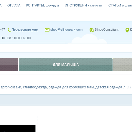
А
ОПЛАТА
КОНТАКТЫ, шоу-рум
ИНСТРУКЦИИ к слингам
СТАТЬИ о слин
5-47
Перезвоните мне
shop@slingopark.com
SlingoConsultant
К
Пн.-Сб.: 10.00-18.00
ДЛЯ МАЛЫША
, эргорюкзаки, слингоодежда, одежда для кормящих мам, детская одежда
DY