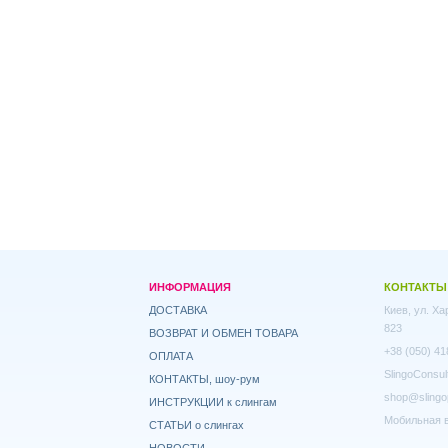
ИНФОРМАЦИЯ
КОНТАКТЫ
ДОСТАВКА
Киев, ул. Х
823
ВОЗВРАТ И ОБМЕН ТОВАРА
+38 (050) 41
ОПЛАТА
SlingoConsul
КОНТАКТЫ, шоу-рум
shop@slingo
ИНСТРУКЦИИ к слингам
Мобильная в
СТАТЬИ о слингах