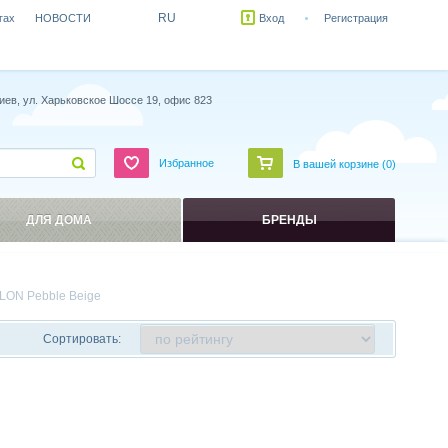
RU
гах
НОВОСТИ
Вход
Регистрация
иев, ул. Харьковское Шоссе 19, офис 823
Избранное
В вашей корзине (
0
)
ДЛЯ ДОМА
БРЕНДЫ
LON Pebble Beige
Сортировать: