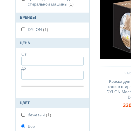
стиральной машины
(1)
БРЕНДЫ
DYLON
(1)
ЦЕНА
От
до
КОД:
Краска для
ткани в сти
DYLON Machi
B
ЦВЕТ
330
бежевый
(1)
Все