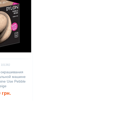
 101382
 окрашивания
ральной машине
ne Use Pebble
eige
 грн.