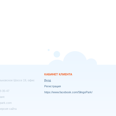
КАБИНЕТ КЛИЕНТА
арьковское Шоссе 19, офис
Вход
Регистрация
8-35-47
https://www.facebook.com/SlingoPark/
tant
park.com
ерсия сайта