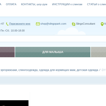
А
ОПЛАТА
КОНТАКТЫ, шоу-рум
ИНСТРУКЦИИ к слингам
СТАТЬИ о слин
5-47
Перезвоните мне
shop@slingopark.com
SlingoConsultant
К
Пн.-Сб.: 10.00-18.00
ДЛЯ МАЛЫША
, эргорюкзаки, слингоодежда, одежда для кормящих мам, детская одежда
DY