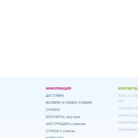
ИНФОРМАЦИЯ
КОНТАКТЫ
ДОСТАВКА
Киев, ул. Х
823
ВОЗВРАТ И ОБМЕН ТОВАРА
+38 (050) 41
ОПЛАТА
SlingoConsul
КОНТАКТЫ, шоу-рум
shop@slingo
ИНСТРУКЦИИ к слингам
Мобильная в
СТАТЬИ о слингах