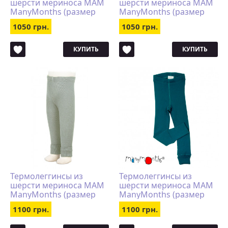
шерсти мериноса MAM
шерсти мериноса MAM
ManyMonths (размер
ManyMonths (размер
62-80/86, красный)
62-80/86, бирюзовый)
1050 грн.
1050 грн.
КУПИТЬ
КУПИТЬ
Термолеггинсы из
Термолеггинсы из
шерсти мериноса MAM
шерсти мериноса MAM
ManyMonths (размер
ManyMonths (размер
80-92/98, светло-серый)
80-92/98, бирюзовый)
1100 грн.
1100 грн.