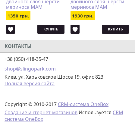
двойного слоя шерсти
двойного слоя шерсти
мериноса MAM
мериноса MAM
Manymonths (размер L,
Manymonths (размер XS,
1350 грн.
1930 грн.
бирюзовый)
бирюзовый)
КУПИТЬ
КУПИТЬ
КОНТАКТЫ
+38 (050) 418-35-47
shop@slingopark.com
Киев, ул. Харьковское Шоссе 19, офис 823
Полная версия сайта
Copyright © 2010-2017
CRM-система OneBox
Создание интернет-магазинов
Используется
CRM
система OneBox