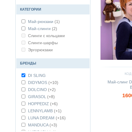
КАТЕГОРИИ
Май-рюкзаки
(1)
Май-слинги
(2)
Слинги с кольцами
Слинги-шарфы
Эргорюкзаки
БРЕНДЫ
КОД:
DI SLING
Май-слинг D
DIDYMOS
(+10)
B
DOLCINO
(+2)
160
GIRASOL
(+8)
HOPPEDIZ
(+6)
LENNYLAMB
(+1)
LUNA DREAM
(+16)
MANDUCA
(+3)