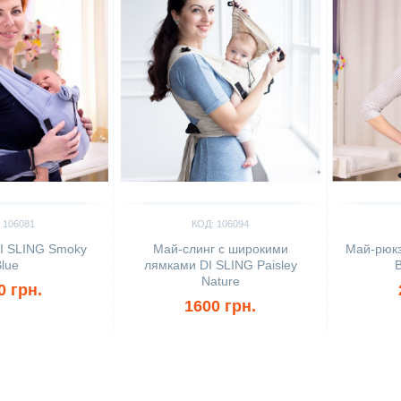
 106081
КОД: 106094
I SLING Smoky
Май-слинг с широкими
Май-рюкз
lue
лямками DI SLING Paisley
B
Nature
0 грн.
1600 грн.