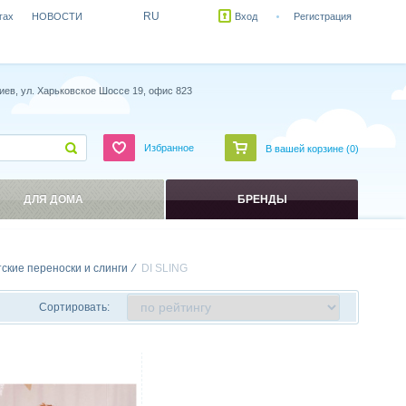
RU
гах
НОВОСТИ
Вход
Регистрация
иев, ул. Харьковское Шоссе 19, офис 823
Избранное
В вашей корзине (
0
)
ДЛЯ ДОМА
БРЕНДЫ
тские переноски и слинги
DI SLING
Сортировать:
ить