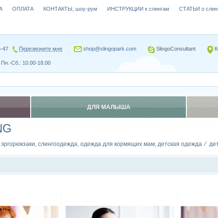
А
ОПЛАТА
КОНТАКТЫ, шоу-рум
ИНСТРУКЦИИ к слингам
СТАТЬИ о слин
5-47
Перезвоните мне
shop@slingopark.com
SlingoConsultant
К
Пн.-Сб.: 10.00-18.00
ДЛЯ МАЛЫША
NG
, эргорюкзаки, слингоодежда, одежда для кормящих мам, детская одежда
де
Сравнить
Сравн