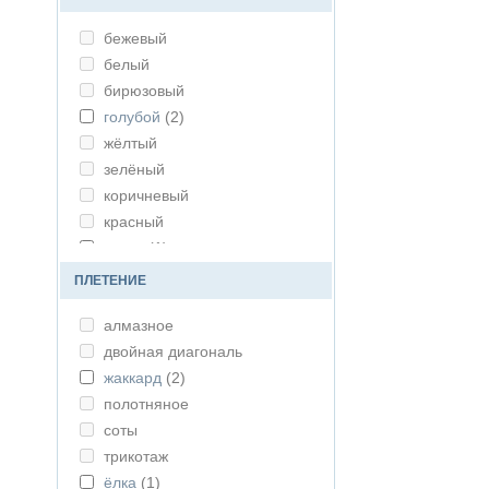
бежевый
белый
бирюзовый
голубой
(2)
жёлтый
зелёный
коричневый
красный
натур
(1)
оранжевый
ПЛЕТЕНИЕ
радужный
алмазное
розовый
двойная диагональ
серый
(1)
жаккард
(2)
синий
полотняное
сиреневый
соты
чёрный
трикотаж
ёлка
(1)