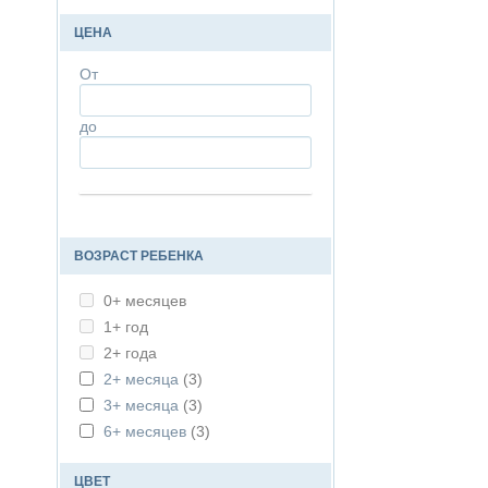
NATIBABY
(+1)
NEOBULLE
(+5)
ЦЕНА
TOPA TOP
(+2)
От
до
ВОЗРАСТ РЕБЕНКА
0+ месяцев
1+ год
2+ года
2+ месяца
(3)
3+ месяца
(3)
6+ месяцев
(3)
ЦВЕТ