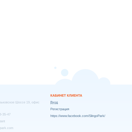
КАБИНЕТ КЛИЕНТА
арьковское Шоссе 19, офис
Вход
Регистрация
8-35-47
https://www.facebook.com/SlingoPark/
tant
park.com