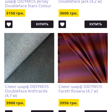
шарф DIDYMOS Jersey
Doubleface Jack (4,2 м)
Doubleface Stars Colour
Growth Cotton
3150 грн.
3600 грн.
КУПИТЬ
КУПИТЬ
Слинг-шарф DIDYMOS
Слинг-шарф DIDYMOS
Doubleface Anthracite
Facett Roxana (4,7 м)
(4,7 м)
3900 грн.
3950 грн.