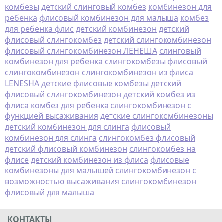
комбезы
детский слинговый комбез
комбинезон для
ребенка
флисовый комбинезон для малыша
комбез
для ребенка флис
детский комбинезон
детский
флисовый слингокомбез
детский слингокомбинезон
флисовый слингокомбинезон ЛЕНЕША
слинговый
комбинезон для ребенка
слингокомбезы
флисовый
слингокомбинезон
слингокомбинезон из флиса
LENESHA
детские флисовые комбезы
детский
флисовый слингокомбинезон
детский комбез из
флиса
комбез для ребенка
слингокомбинезон с
функцией высаживания
детские слингокомбинезоны
детский комбинезон для слинга
флисовый
комбинезон для слинга
слингокомбез флисовый
детский флисовый комбинезон
слингокомбез на
флисе
детский комбинезон из флиса
флисовые
комбинезоны для малышей
слингокомбинезон с
возможностью высаживания
слингокомбинезон
флисовый для малыша
КОНТАКТЫ