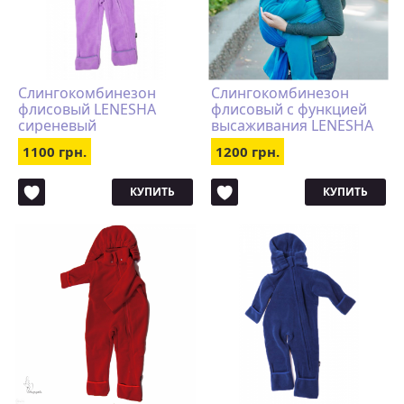
Слингокомбинезон
Слингокомбинезон
флисовый LENESHA
флисовый с функцией
сиреневый
высаживания LENESHA
бирюзовый
1100 грн.
1200 грн.
КУПИТЬ
КУПИТЬ