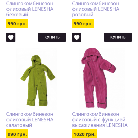
Слингокомбинезон
Слингокомбинезон
флисовый LENESHA
флисовый LENESHA
бежевый
розовый
990 грн.
990 грн.
КУПИТЬ
КУПИТЬ
Слингокомбинезон
Слингокомбинезон
флисовый LENESHA
флисовый с функцией
салатовый
высаживания LENESHA
розовый
990 грн.
1020 грн.