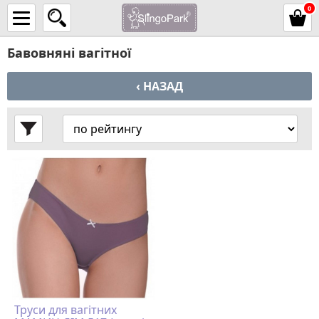
0
Бавовняні вагітної
‹ НАЗАД
Труси для вагітних